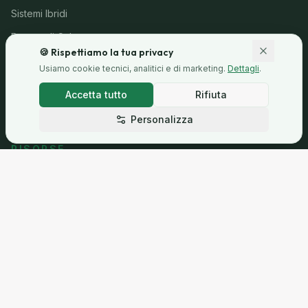
Sistemi Ibridi
Pompe di Calore
🍪 Rispettiamo la tua privacy
VMC
Usiamo cookie tecnici, analitici e di marketing.
Dettagli
.
Climatizzatori
Accetta tutto
Rifiuta
Offerte
Personalizza
RISORSE
Direttiva Casa Green
Blog
Agevolazioni Fiscali
Area di intervento
Come Funziona
FAQ