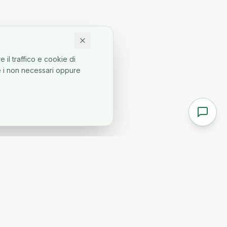
 il traffico e cookie di
re i non necessari oppure
CONTATTI
Sede legale: Via Don G. Minzoni 9/2
40069 Zola Predosa (BO)