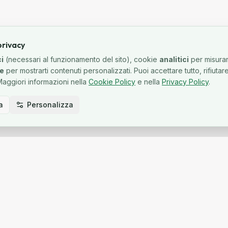
privacy
i
(necessari al funzionamento del sito), cookie
analitici
per misurare
ne
per mostrarti contenuti personalizzati. Puoi accettare tutto, rifiuta
 Maggiori informazioni nella
Cookie Policy
e nella
Privacy Policy
.
a
Personalizza
NI
RISORSE
Direttiva Casa Green
lore
Blog