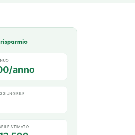
e risparmio
NNUO
00/anno
GGIUNGIBILE
BILE STIMATO