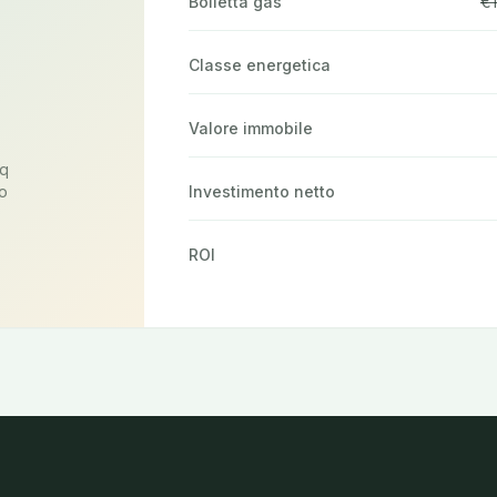
Bolletta gas
€1
Classe energetica
Valore immobile
mq
no
Investimento netto
ROI