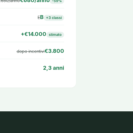
€680/anno
.650/anno
-59%
B
E
+3 classi
+€14.000
stimato
€3.800
dopo incentivi
2,3 anni