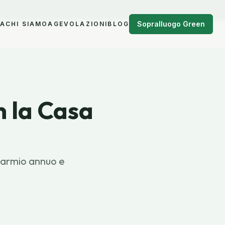
Sopralluogo Green
NA
CHI SIAMO
AGEVOLAZIONI
BLOG
 la Casa
isparmio annuo e