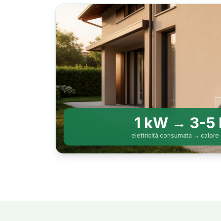
1 kW → 3-5
elettricità consumata → calore